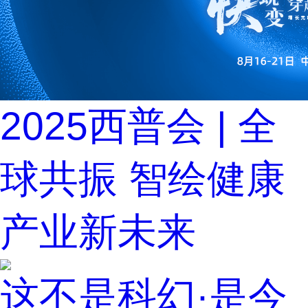
2025西普会 | 全
球共振 智绘健康
产业新未来
这不是科幻·是今