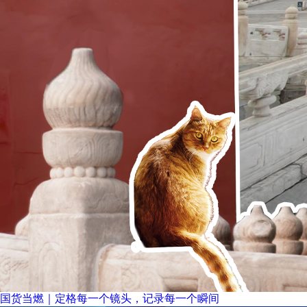
国货当燃｜定格每一个镜头，记录每一个瞬间