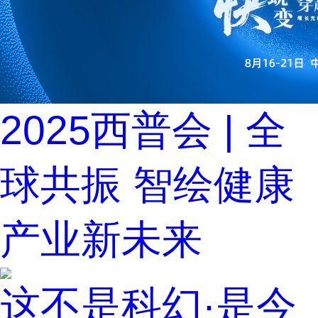
2025西普会 | 全
球共振 智绘健康
产业新未来
这不是科幻·是今