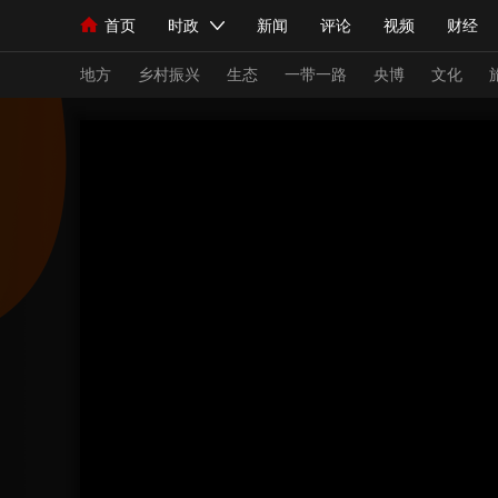
首页
时政
新闻
评论
视频
财经
人民领袖习近平
直播
海外频道
片库
iPanda
栏目大全
联播+
English
中国领导人
节目单
Монгол
听音
央视快评
微视频
习
地方
乡村振兴
生态
一带一路
央博
文化
总台春晚
网络春晚
共产党员网
秧纪录
新闻
国内
国际
评论
经济
军事
人民领袖习近平
联播+
热解读
天天学习
视频
小央视频
小央直播
直播中国
熊猫
现场
前线
比划
快看
蓝海中国
新兵
体育
直播
竞猜
2026年世界杯
2026
VIP会员
CCTV奥林匹克频道
生活体育大会