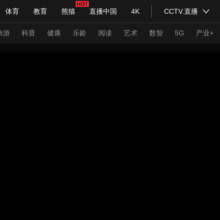
体育
教育
熊猫
直播中国
4K
CCTV.直播
式妙语
主持人
下载央视影音
热解读
天天学习
旅游
科普
健康
乐龄
阅读
艺术
数智
5G
产业+
纪录片网
国家大剧院
大型活动
科技
法治
文娱
人物
公益
图片
习式妙语
央视快评
央视网评
光华锐评
锋面
频道
VR/AR
4K专区
全景新闻
请入列
人生第一次
人生第二次
年冬奥会
CBA
NBA
中超
国足
国际足球
网球
综
体育江湖
文化体育
冰雪道路
足球道路