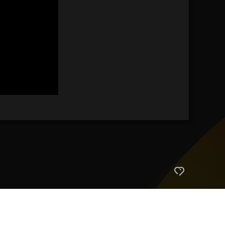
艺术
汽车
数智
5G
产业+
时尚
天气
才艺
网展
央央好物