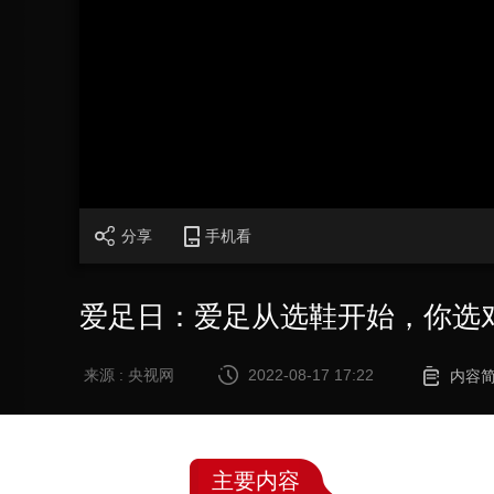
财经
教育
乡村振兴
生态环境
一带一路
大国智造
大国展会
大国保险
云顶对话
CCTV.节目官网
直播
节目单
栏目
片库
分享
手机看
爱足日：爱足从选鞋开始，你选
来源 : 央视网
2022-08-17 17:22
内容
主要内容