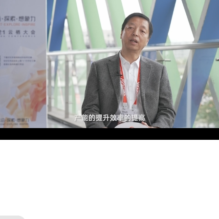
央博
非遗
文化
旅游
科普
健康
乐龄
阅读
云起
超级工厂
智敬中国
全民健康
颜选攻略
海洋
热播榜
总台企业白名单