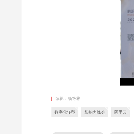
财经
教育
乡村振兴
生态环境
一带一路
大国智造
大国展会
大国保险
云顶对话
CCTV.节目官网
直播
节目单
栏目
片库
编辑：杨筱彬
数字化转型
影响力峰会
阿里云