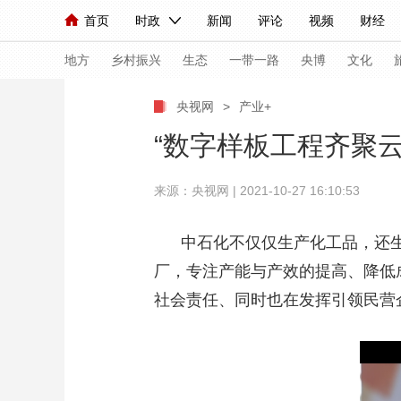
首页
时政
新闻
评论
视频
财经
人民领袖习近平
直播
海外频道
片库
iPanda
栏目大全
联播+
English
中国领导人
节目单
Монгол
听音
央视快评
微视频
习
地方
乡村振兴
生态
一带一路
央博
文化
央视网
>
产业+
总台春晚
网络春晚
共产党员网
秧纪录
“数字样板工程齐聚
来源：央视网 | 2021-10-27 16:10:53
新闻
国内
国际
评论
经济
军事
人民领袖习近平
联播+
热解读
天天学习
中石化不仅仅生产化工品，还生
厂，专注产能与产效的提高、降低
视频
小央视频
小央直播
直播中国
熊猫
社会责任、同时也在发挥引领民营
现场
前线
比划
快看
蓝海中国
新兵
体育
直播
竞猜
2026年世界杯
2026
VIP会员
CCTV奥林匹克频道
生活体育大会