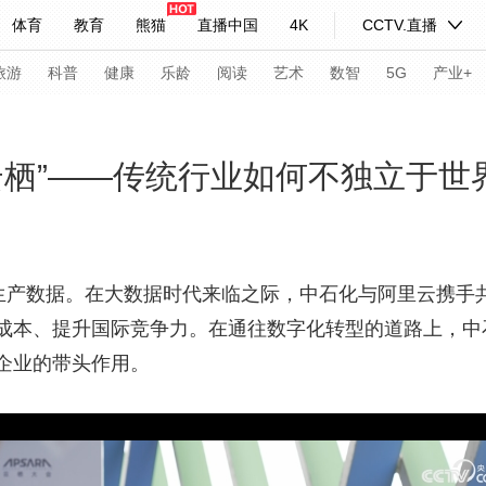
体育
教育
熊猫
直播中国
4K
CCTV.直播
式妙语
主持人
下载央视影音
热解读
天天学习
旅游
科普
健康
乐龄
阅读
艺术
数智
5G
产业+
纪录片网
国家大剧院
大型活动
云栖”——传统行业如何不独立于世
科技
法治
文娱
人物
公益
图片
习式妙语
央视快评
央视网评
光华锐评
锋面
产数据。在大数据时代来临之际，中石化与阿里云携手
成本、提升国际竞争力。在通往数字化转型的道路上，中
频道
VR/AR
4K专区
全景新闻
企业的带头作用。
请入列
人生第一次
人生第二次
年冬奥会
CBA
NBA
中超
国足
国际足球
网球
综
体育江湖
文化体育
冰雪道路
足球道路