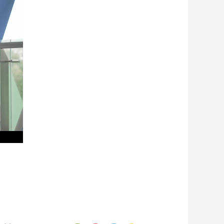
艺术
汽车
数智
5G
产业+
时尚
天气
才艺
网展
央央好物