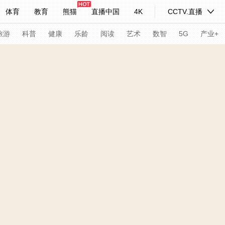
体育
教育
熊猫
直播中国
4K
CCTV.直播
式妙语
主持人
下载央视影音
热解读
天天学习
旅游
科普
健康
乐龄
阅读
艺术
数智
5G
产业+
纪录片网
国家大剧院
大型活动
科技
法治
文娱
人物
公益
图片
习式妙语
央视快评
央视网评
光华锐评
锋面
频道
VR/AR
4K专区
全景新闻
请入列
人生第一次
人生第二次
年冬奥会
CBA
NBA
中超
国足
国际足球
网球
综
体育江湖
文化体育
冰雪道路
足球道路