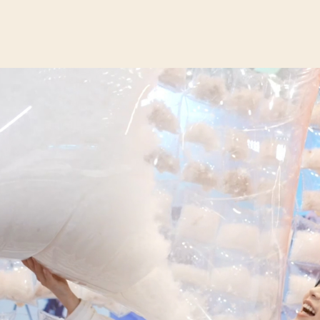
央博
非遗
文化
旅游
科普
健康
乐龄
阅读
云起
超级工厂
智敬中国
全民健康
颜选攻略
海洋
热播榜
总台企业白名单