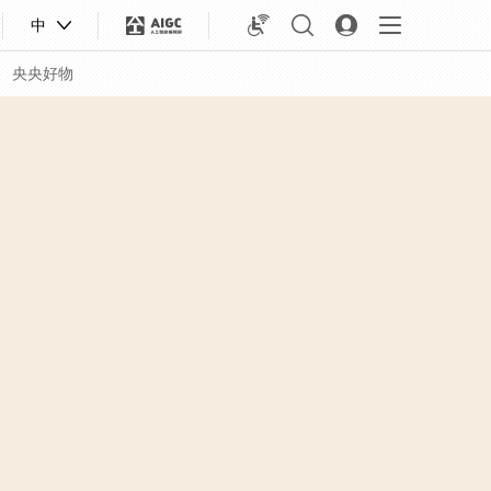
中
央央好物
合体育
亚冬会