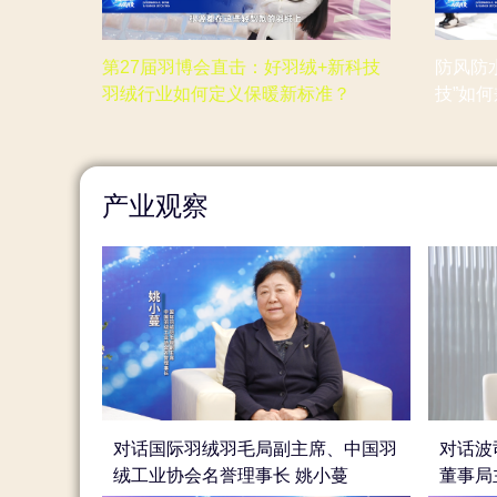
第27届羽博会直击：好羽绒+新科技
防风防水
羽绒行业如何定义保暖新标准？
技”如
产业观察
对话国际羽绒羽毛局副主席、中国羽
对话波
绒工业协会名誉理事长 姚小蔓
董事局