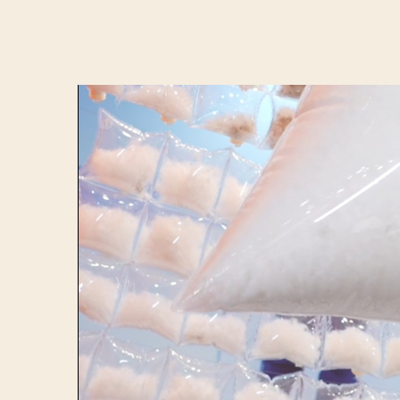
财经
教育
乡村振兴
生态环境
一带一路
大国智造
大国展会
大国保险
云顶对话
CCTV.节目官网
直播
节目单
栏目
片库