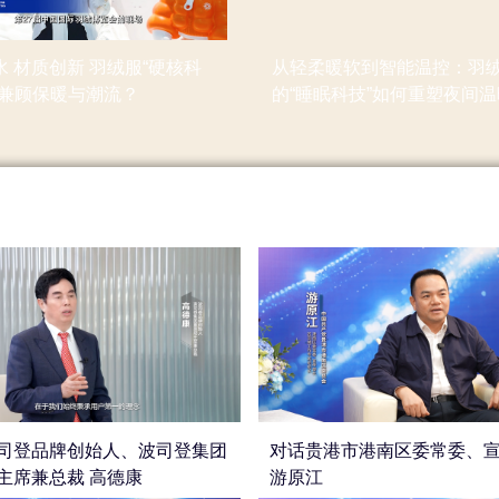
 材质创新 羽绒服“硬核科
从轻柔暖软到智能温控：羽
何兼顾保暖与潮流？
的“睡眠科技”如何重塑夜间
验？
司登品牌创始人、波司登集团
对话贵港市港南区委常委、
主席兼总裁 高德康
游原江