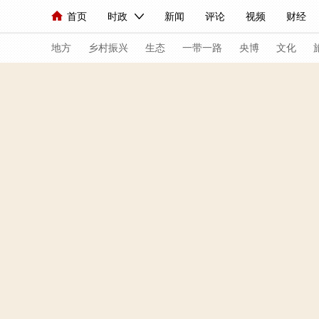
首页
时政
新闻
评论
视频
财经
人民领袖习近平
直播
海外频道
片库
iPanda
栏目大全
联播+
English
中国领导人
节目单
Монгол
听音
央视快评
微视频
习
地方
乡村振兴
生态
一带一路
央博
文化
总台春晚
网络春晚
共产党员网
秧纪录
新闻
国内
国际
评论
经济
军事
人民领袖习近平
联播+
热解读
天天学习
视频
小央视频
小央直播
直播中国
熊猫
现场
前线
比划
快看
蓝海中国
新兵
体育
直播
竞猜
2026年世界杯
2026
VIP会员
CCTV奥林匹克频道
生活体育大会