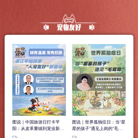
图说｜中国旅游日打卡平
图说｜世界孤独症日：当“星
阳：从皮革重镇到宠业新
星的孩子”遇见上岗的“毛茸
都，解锁携宠文旅新生活
茸”