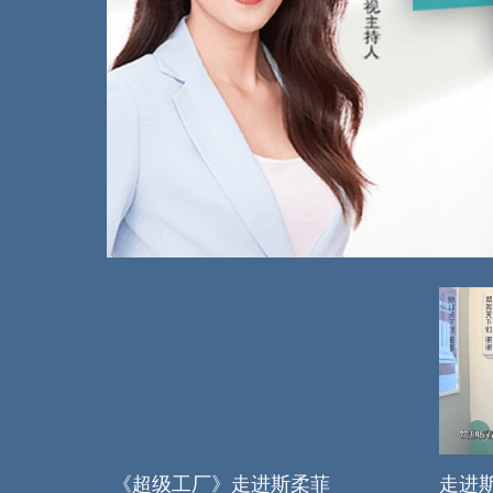
《超级工厂》走进斯柔菲
走进