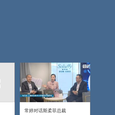
常婷对话斯柔菲总裁