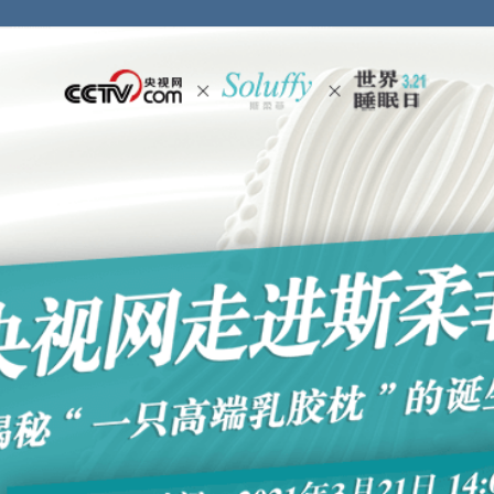
央博
非遗
文化
旅游
科普
健康
乐龄
阅读
云起
超级工厂
智敬中国
全民健康
颜选攻略
海洋
热播榜
总台企业白名单