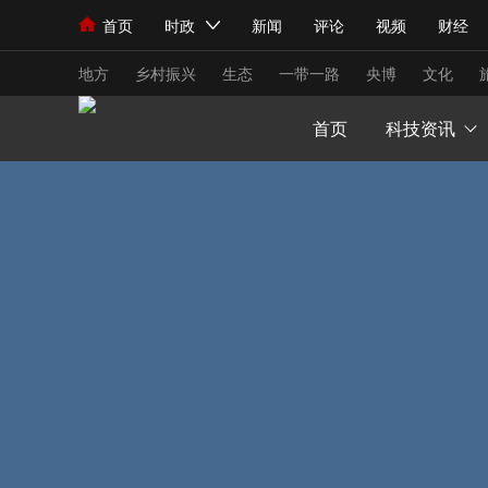
首页
时政
新闻
评论
视频
财经
人民领袖习近平
直播
海外频道
片库
iPanda
栏目大全
联播+
English
中国领导人
节目单
Монгол
听音
央视快评
微视频
习
地方
乡村振兴
生态
一带一路
央博
文化
首页
科技资讯
总台春晚
网络春晚
共产党员网
秧纪录
新闻
国内
国际
评论
经济
军事
人民领袖习近平
联播+
热解读
天天学习
视频
小央视频
小央直播
直播中国
熊猫
现场
前线
比划
快看
蓝海中国
新兵
体育
直播
竞猜
2026年世界杯
2026
VIP会员
CCTV奥林匹克频道
生活体育大会