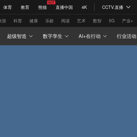
体育
教育
熊猫
直播中国
4K
CCTV.直播
式妙语
主持人
下载央视影音
热解读
天天学习
旅游
科普
健康
乐龄
阅读
艺术
数智
5G
产业+
超级智造
数字孪生
AI+在行动
行业活动
纪录片网
国家大剧院
大型活动
科技
法治
文娱
人物
公益
图片
习式妙语
央视快评
央视网评
光华锐评
锋面
频道
VR/AR
4K专区
全景新闻
请入列
人生第一次
人生第二次
年冬奥会
CBA
NBA
中超
国足
国际足球
网球
综
体育江湖
文化体育
冰雪道路
足球道路