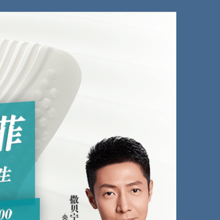
艺术
汽车
数智
5G
产业+
时尚
天气
才艺
网展
央央好物