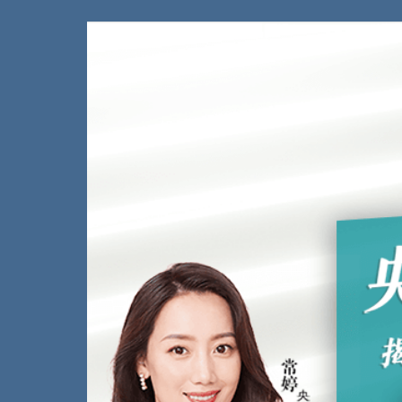
财经
教育
乡村振兴
生态环境
一带一路
大国智造
大国展会
大国保险
云顶对话
CCTV.节目官网
直播
节目单
栏目
片库