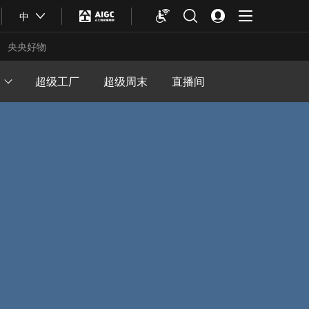
中
央央好物
超级工厂
超级周末
直播间
合体育
亚冬会