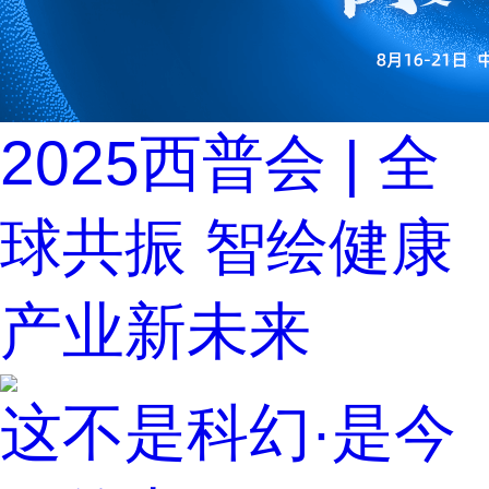
2025西普会 | 全
球共振 智绘健康
产业新未来
这不是科幻·是今