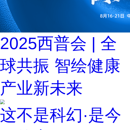
2025西普会 | 全
球共振 智绘健康
产业新未来
这不是科幻·是今