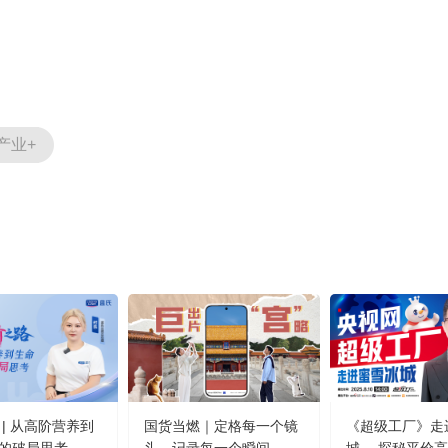
产业+
 | 从高阶营养到
国货当燃｜定格每一个镜
《超级工厂》走