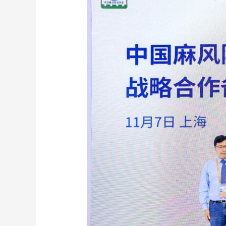
财经
教育
乡村振兴
生态环境
一带一路
大国智造
大国展会
大国保险
云顶对话
CCTV.节目官网
直播
节目单
栏目
片库