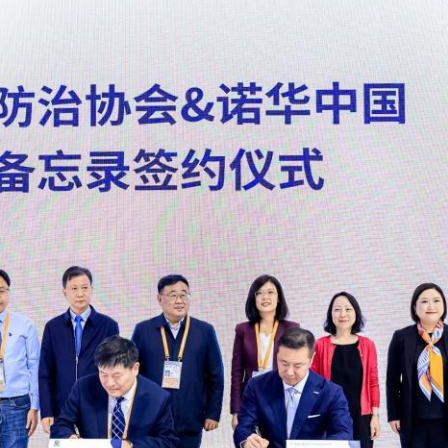
央博
非遗
文化
旅游
科普
健康
乐龄
阅读
云起
超级工厂
智敬中国
全民健康
颜选攻略
海洋
热播榜
总台企业白名单