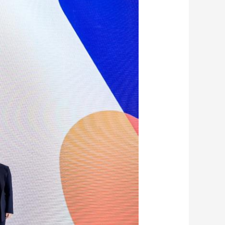
艺术
汽车
数智
5G
产业+
时尚
天气
才艺
网展
央央好物