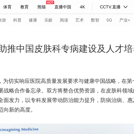
体育
教育
熊猫
直播中国
4K
CCTV.直播
式妙语
主持人
下载央视影音
热解读
天天学习
旅游
科普
健康
乐龄
阅读
艺术
数智
5G
产业+
纪录片网
国家大剧院
大型活动
助推中国皮肤科专病建设及人才培
科技
法治
文娱
人物
公益
图片
习式妙语
央视快评
央视网评
光华锐评
锋面
月7日，为切实响应医院高质量发展要求与健康中国战略，在
署战略合作备忘录。双方将整合优势资源，在皮肤科领域
频道
VR/AR
4K专区
全景新闻
全面发力，以专科发展带动防治能力提升，防病治病、惠
请入列
人生第一次
人生第二次
迈向新的高度。
年冬奥会
CBA
NBA
中超
国足
国际足球
网球
综
体育江湖
文化体育
冰雪道路
足球道路