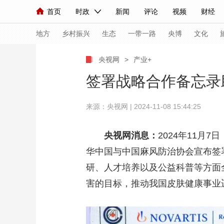
首页
时政
新闻
评论
视频
财经
人民领袖习近平
直播
海外频道
片库
iPanda
栏目大全
联播+
English
中国领导人
节目单
Монгол
听音
央视快评
微视频
习
地方
乡村振兴
生态
一带一路
央博
文化
央视网
>
产业+
总台春晚
网络春晚
共产党员网
秧纪录
签署战略合作备忘录
来源：央视网 | 2024-11-08 15:44:25
新闻
国内
国际
评论
经济
军事
人民领袖习近平
联播+
热解读
天天学习
央视网消息：
2024年11
华中国与中国麻风防治协会宣布签
视频
小央视频
小央直播
直播中国
熊猫
研、人才培养以及公益科普等方面
现场
前线
比划
快看
蓝海中国
新兵
害的目标，推动我国皮肤健康事业
体育
直播
竞猜
2026年世界杯
2026
VIP会员
CCTV奥林匹克频道
生活体育大会