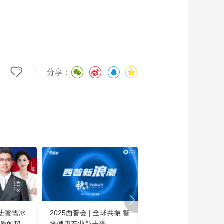
|
分享：
进蜜雪冰
2025西普会 | 全球共振 智
这不是科幻·是今日的中